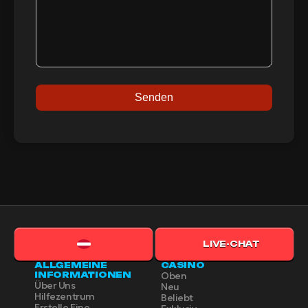
Senden
LIVE-CHAT
ALLGEMEINE
CASINO
INFORMATIONEN
Oben
Über Uns
Neu
Hilfezentrum
Beliebt
Erstelle Eine