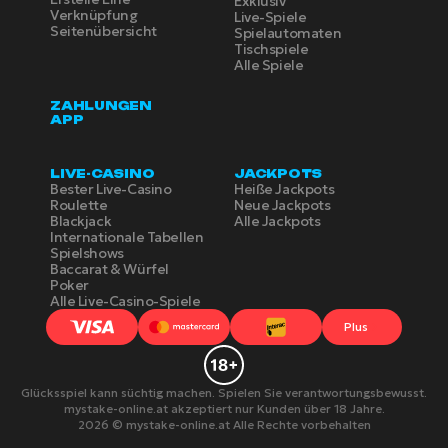
Exklusiv
Verknüpfung
Live-Spiele
Seitenübersicht
Spielautomaten
Tischspiele
Alle Spiele
ZAHLUNGEN
APP
LIVE-CASINO
JACKPOTS
Bester Live-Casino
Heiße Jackpots
Roulette
Neue Jackpots
Blackjack
Alle Jackpots
Internationale Tabellen
Spielshows
Baccarat & Würfel
Poker
Alle Live-Casino-Spiele
Plus
Glücksspiel kann süchtig machen. Spielen Sie verantwortungsbewusst.
mystake-online.at akzeptiert nur Kunden über 18 Jahre.
2026 © mystake-online.at Alle Rechte vorbehalten