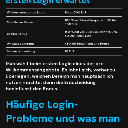
ersten Login erwartet
Willkommensbonus Sport
Bis zu 500 EUR
100 % auf Einzahlungen von 20 bis
Mini Games Bonus
500 EUR
150 % auf 20–200 EUR, dann 100 %
Casino Bonus
auf 201–1000 EUR
Umsatzbedingung
x30 auf Einzahlung und Bonus
Mindesteinzahlung
10 EUR
Man wählt beim ersten Login eines der drei
Willkommensangebote. Es lohnt sich, vorher zu
überlegen, welchen Bereich man hauptsächlich
nutzen möchte, denn die Entscheidung
beeinflusst den Bonus.
Häufige Login-
Probleme und was man