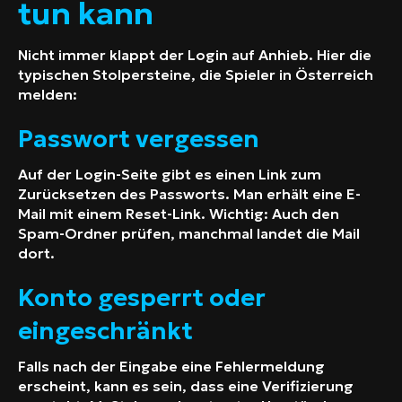
tun kann
Nicht immer klappt der Login auf Anhieb. Hier die
typischen Stolpersteine, die Spieler in Österreich
melden:
Passwort vergessen
Auf der Login-Seite gibt es einen Link zum
Zurücksetzen des Passworts. Man erhält eine E-
Mail mit einem Reset-Link. Wichtig: Auch den
Spam-Ordner prüfen, manchmal landet die Mail
dort.
Konto gesperrt oder
eingeschränkt
Falls nach der Eingabe eine Fehlermeldung
erscheint, kann es sein, dass eine Verifizierung