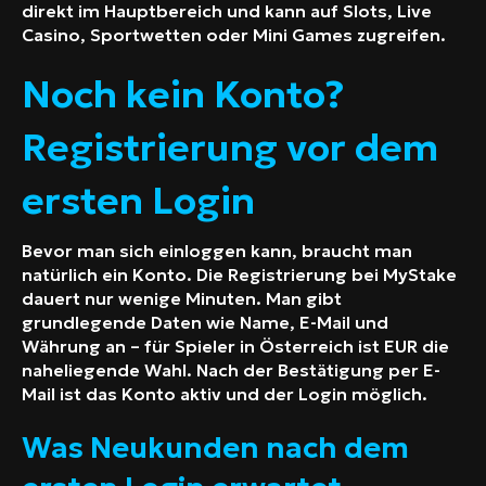
direkt im Hauptbereich und kann auf Slots, Live
Casino, Sportwetten oder Mini Games zugreifen.
Noch kein Konto?
Registrierung vor dem
ersten Login
Bevor man sich einloggen kann, braucht man
natürlich ein Konto. Die Registrierung bei MyStake
dauert nur wenige Minuten. Man gibt
grundlegende Daten wie Name, E-Mail und
Währung an – für Spieler in Österreich ist EUR die
naheliegende Wahl. Nach der Bestätigung per E-
Mail ist das Konto aktiv und der Login möglich.
Was Neukunden nach dem