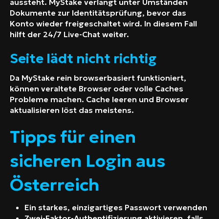
aussteht. MyStake verlangt unter Umständen
Dokumente zur Identitätsprüfung, bevor das
Konto wieder freigeschaltet wird. In diesem Fall
hilft der 24/7 Live-Chat weiter.
Seite lädt nicht richtig
Da MyStake rein browserbasiert funktioniert,
können veraltete Browser oder volle Caches
Probleme machen. Cache leeren und Browser
aktualisieren löst das meistens.
Tipps für einen
sicheren Login aus
Österreich
Ein starkes, einzigartiges Passwort verwenden
Zwei-Faktor-Authentifizierung aktivieren, falls